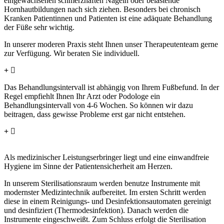
eingewachsenen schmerzhaften Nägeln oder belastende
Hornhautbildungen nach sich ziehen. Besonders bei chronisch
Kranken Patientinnen und Patienten ist eine adäquate Behandlung
der Füße sehr wichtig.
In unserer moderen Praxis steht Ihnen unser Therapeutenteam gerne
zur Verfügung. Wir beraten Sie individuell.
Wie oft muss man zur podologischen Behandlung?
Das Behandlungsintervall ist abhängig von Ihrem Fußbefund. In der
Regel empfiehlt Ihnen Ihr Arzt oder Podologe ein
Behandlungsintervall von 4-6 Wochen. So können wir dazu
beitragen, dass gewisse Probleme erst gar nicht entstehen.
Was passiert mit benutztem Instrumentarium und wie ist
eine einwandfreie Hygiene gewährleistet?
Als medizinischer Leistungserbringer liegt und eine einwandfreie
Hygiene im Sinne der Patientensicherheit am Herzen.
In unserem Sterilisationsraum werden benutze Instrumente mit
modernster Medizintechnik aufbereitet. Im ersten Schritt werden
diese in einem Reinigungs- und Desinfektionsautomaten gereinigt
und desinfiziert (Thermodesinfektion). Danach werden die
Instrumente eingeschweißt. Zum Schluss erfolgt die Sterilisation