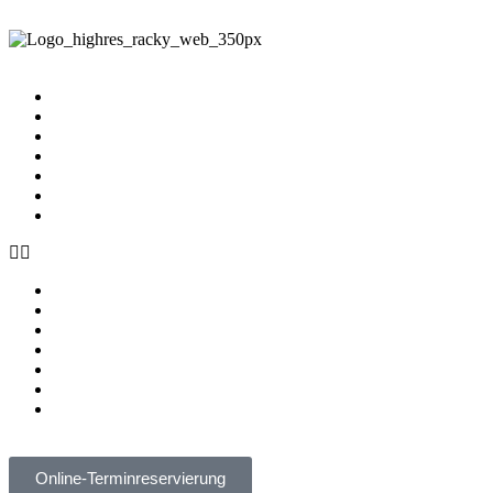
START
LEISTUNGEN
FAQs
ÜBER UNS
WISSEN
KONTAKT
KARRIERE
START
LEISTUNGEN
FAQs
ÜBER UNS
WISSEN
KONTAKT
KARRIERE
Online-Terminreservierung