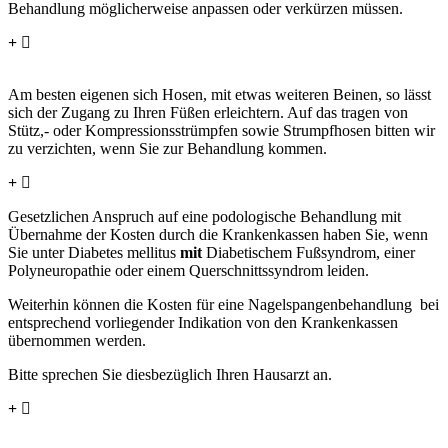
Behandlung möglicherweise anpassen oder verkürzen müssen.
Welche Bekleidung ist für die Behandlung am
praktischsten?
Am besten eigenen sich Hosen, mit etwas weiteren Beinen, so lässt
sich der Zugang zu Ihren Füßen erleichtern. Auf das tragen von
Stütz,- oder Kompressionsstrümpfen sowie Strumpfhosen bitten wir
zu verzichten, wenn Sie zur Behandlung kommen.
Wer bekommt eine Heilmittelverordnung und von wem?
Gesetzlichen Anspruch auf eine podologische Behandlung mit
Übernahme der Kosten durch die Krankenkassen haben Sie, wenn
Sie unter Diabetes mellitus
mit
Diabetischem Fußsyndrom, einer
Polyneuropathie oder einem Querschnittssyndrom leiden.
Weiterhin können die Kosten für eine Nagelspangenbehandlung bei
entsprechend vorliegender Indikation von den Krankenkassen
übernommen werden.
Bitte sprechen Sie diesbezüglich Ihren Hausarzt an.
Muss ich bei vorliegender Heilmittelverordnung eine
Zuzahlung leisten?